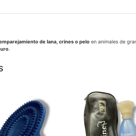
 emparejamiento de lana, crines o pelo
en animales de gra
guro
.
s