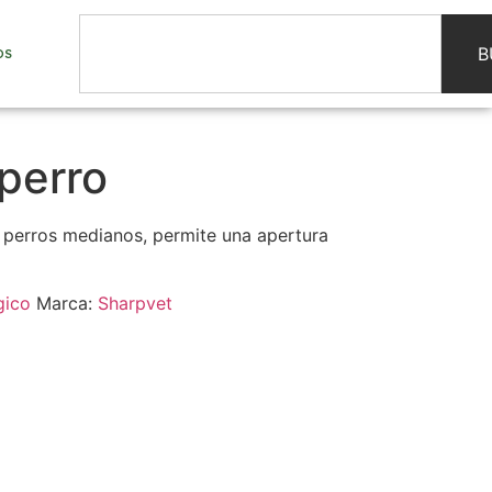
B
OS
perro
 perros medianos, permite una apertura
gico
Marca:
Sharpvet