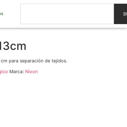
B
OS
 13cm
 cm para separación de tejidos.
gico
Marca:
Nixon