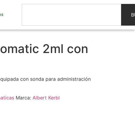
B
OS
comatic 2ml con
equipada con sonda para administración
aticas
Marca:
Albert Kerbl