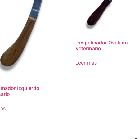
Despalmador Ovalado
Veterinario
Leer más
mador Izquierdo
nario
más