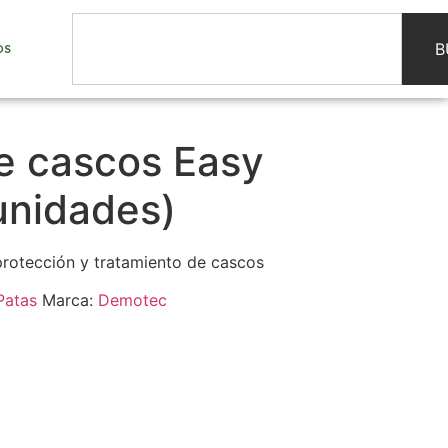
B
OS
e cascos Easy
unidades)
rotección y tratamiento de cascos
Patas
Marca:
Demotec