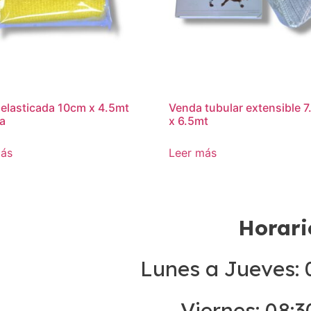
elasticada 10cm x 4.5mt
Venda tubular extensible 
la
x 6.5mt
más
Leer más
Horari
Lunes a Jueves: 0
Viernes: 08:3