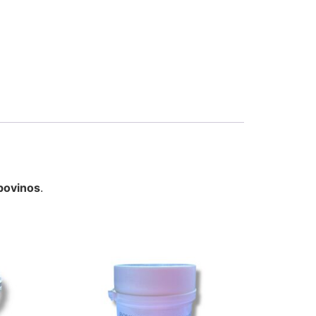
 bovinos
.