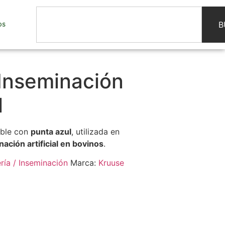
B
OS
 Inseminación
l
able con
punta azul
, utilizada en
ación artificial en bovinos
.
ría / Inseminación
Marca:
Kruuse