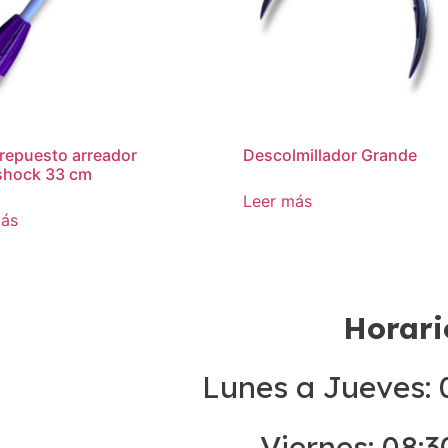
a repuesto arreador
Descolmillador Grande
shock 33 cm
Leer más
más
Horari
Lunes a Jueves: 0
Viernes: 08:3