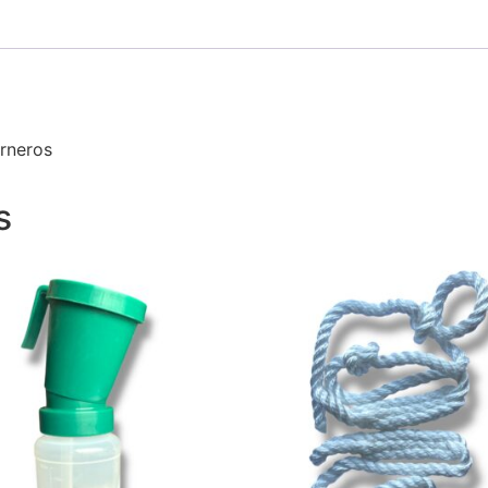
erneros
s