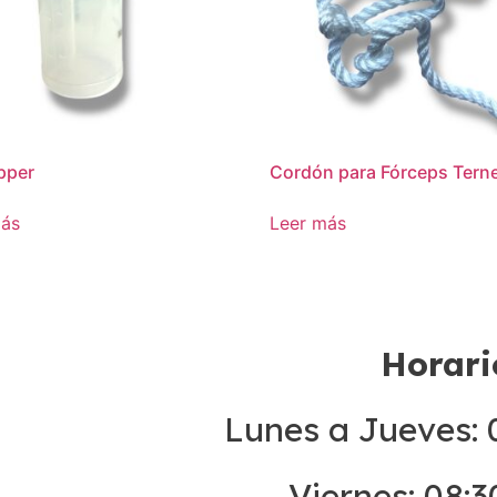
pper
Cordón para Fórceps Tern
más
Leer más
Horari
Lunes a Jueves: 0
Viernes: 08:3