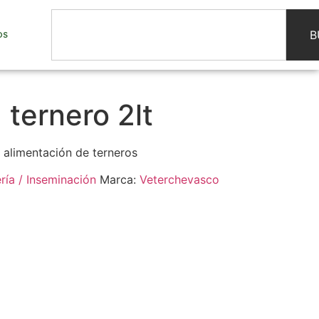
B
OS
ternero 2lt
 alimentación de terneros
ría / Inseminación
Marca:
Veterchevasco