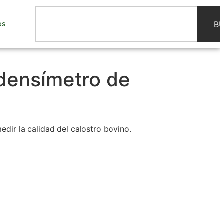
B
OS
densímetro de
dir la calidad del calostro bovino.