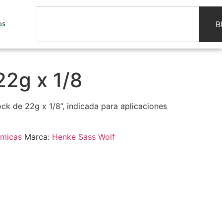
B
OS
22g x 1/8
ck de 22g x 1/8”, indicada para aplicaciones
rmicas
Marca:
Henke Sass Wolf