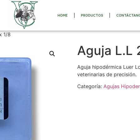
HOME
PRODUCTOS
CONTÁCTAN
x 1/8
Aguja L.L 
Aguja hipodérmica Luer Lo
veterinarias de precisión.
Categoría:
Agujas Hipode